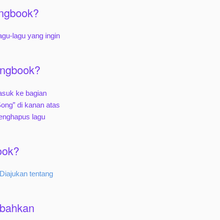
ongbook?
agu-lagu yang ingin
ongbook?
suk ke bagian
 Song” di kanan atas
enghapus lagu
ook?
Diajukan tentang
mbahkan