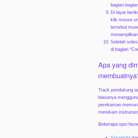
bagian-bagia
Di layar beri
klik mouse un
tersebut mun
menampilkan 
Setelah seles
di bagian “C
Apa yang di
membuatnya
Track pendukung ad
biasanya menggunak
perekaman memungk
merekam instrumen
Beberapa opsi favor
Stagelight
dar