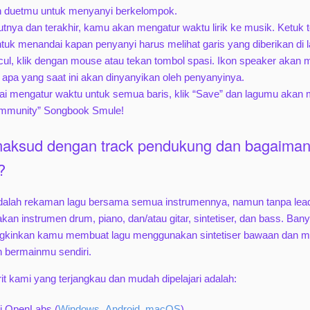
n duetmu untuk menyanyi berkelompok.
kutnya dan terakhir, kamu akan mengatur waktu lirik ke musik. Ketuk 
tuk menandai kapan penyanyi harus melihat garis yang diberikan di la
cul, klik dengan mouse atau tekan tombol spasi. Ikon speaker akan 
apa yang saat ini akan dinyanyikan oleh penyanyinya.
ai mengatur waktu untuk semua baris, klik “Save” dan lagumu akan mu
ommunity” Songbook Smule!
maksud dengan track pendukung dan bagaima
?
alah rekaman lagu bersama semua instrumennya, namun tanpa lead 
an instrumen drum, piano, dan/atau gitar, sintetiser, dan bass. Ba
inkan kamu membuat lagu menggunakan sintetiser bawaan dan me
 bermainmu sendiri.
it kami yang terjangkau dan mudah dipelajari adalah:
i OpenLabs (
Windows
,
Android
,
macOS
)