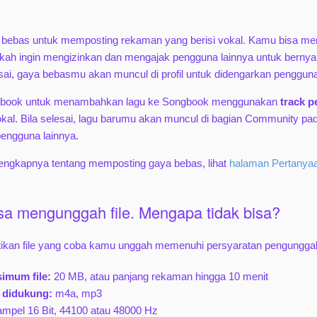
 bebas untuk memposting rekaman yang berisi vokal. Kamu bisa m
akah ingin mengizinkan dan mengajak pengguna lainnya untuk bern
lesai, gaya bebasmu akan muncul di profil untuk didengarkan pengguna
gbook untuk menambahkan lagu ke Songbook menggunakan
track 
 vokal. Bila selesai, lagu barumu akan muncul di bagian Community 
pengguna lainnya.
lengkapnya tentang memposting gaya bebas, lihat
halaman Pertanyaa
isa mengunggah file. Mengapa tidak bisa?
tikan file yang coba kamu unggah memenuhi persyaratan pengungga
imum file:
20 MB, atau panjang rekaman hingga 10 menit
 didukung:
m4a, mp3
mpel 16 Bit, 44100 atau 48000 Hz