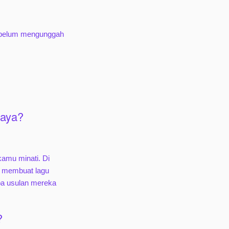
 sebelum mengunggah
saya?
kamu minati. Di
h membuat lagu
pa usulan mereka
?