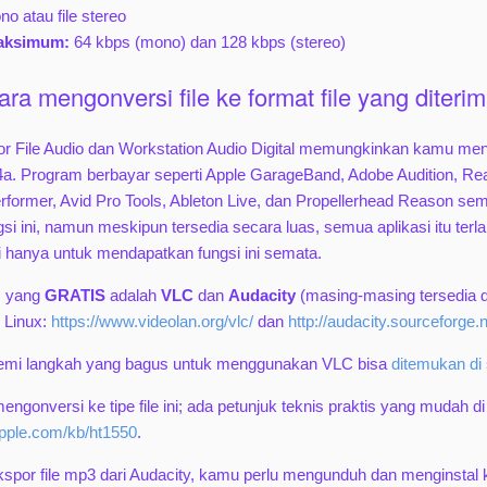
no atau file stereo
aksimum:
64 kbps (mono) dan 128 kbps (stereo)
a mengonversi file ke format file yang diteri
r File Audio dan Workstation Audio Digital memungkinkan kamu men
a. Program berbayar seperti Apple GarageBand, Adobe Audition, Rea
erformer, Avid Pro Tools, Ableton Live, dan Propellerhead Reason s
 ini, namun meskipun tersedia secara luas, semua aplikasi itu terl
eli hanya untuk mendapatkan fungsi ini semata.
us yang
GRATIS
adalah
VLC
dan
Audacity
(masing-masing tersedia di
 Linux:
https://www.videolan.org/vlc/
dan
http://audacity.sourceforge.
emi langkah yang bagus untuk menggunakan VLC bisa
ditemukan di 
engonversi ke tipe file ini; ada petunjuk teknis praktis yang mudah di
.apple.com/kb/ht1550
.
kspor file mp3 dari Audacity, kamu perlu mengunduh dan menginstal