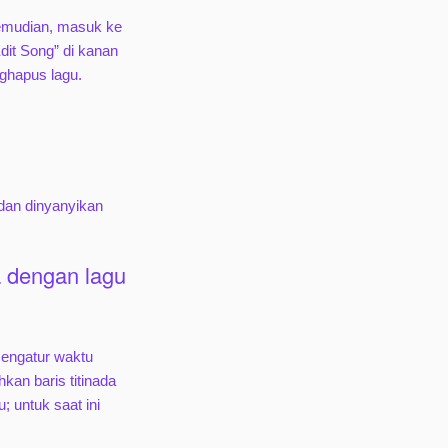
emudian, masuk ke
Edit Song” di kanan
ghapus lagu.
dan dinyanyikan
 dengan lagu
mengatur waktu
kan baris titinada
; untuk saat ini