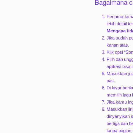
Bagaimana c
Pertama-tama
lebih detail t
Mengapa tid
Jika sudah p
kanan atas.
Klik opsi “So
Pilih dan ung
aplikasi bisa
Masukkan judu
pas.
Di layar ber
memilih lagu
Jika kamu ing
Masukkan lir
dinyanyikan 
bertiga dan 
tanpa bagian