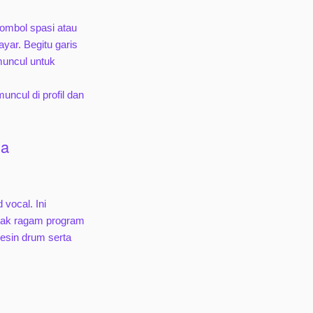
tombol spasi atau
yar. Begitu garis
muncul untuk
ncul di profil dan
na
vocal. Ini
nyak ragam program
sin drum serta