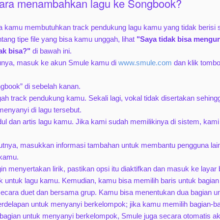
ara menambahkan lagu ke Songbook?
 kamu membutuhkan track pendukung lagu kamu yang tidak berisi s
entang tipe file yang bisa kamu unggah, lihat
"Saya tidak bisa mengun
ak bisa?"
di bawah ini.
unya, masuk ke akun Smule kamu di
www.smule.com
dan klik tomb
ngbook” di sebelah kanan.
gah track pendukung kamu. Sekali lagi, vokal tidak disertakan sehing
 menyanyi di lagu tersebut.
l dan artis lagu kamu. Jika kami sudah memilikinya di sistem, kam
ikutnya, masukkan informasi tambahan untuk membantu pengguna l
 kamu.
in menyertakan lirik, pastikan opsi itu diaktifkan dan masuk ke layar 
ik untuk lagu kamu. Kemudian, kamu bisa memilih baris untuk bagia
secara duet dan bersama grup. Kamu bisa menentukan dua bagian u
berdelapan untuk menyanyi berkelompok; jika kamu memilih bagian-ba
-bagian untuk menyanyi berkelompok, Smule juga secara otomatis 