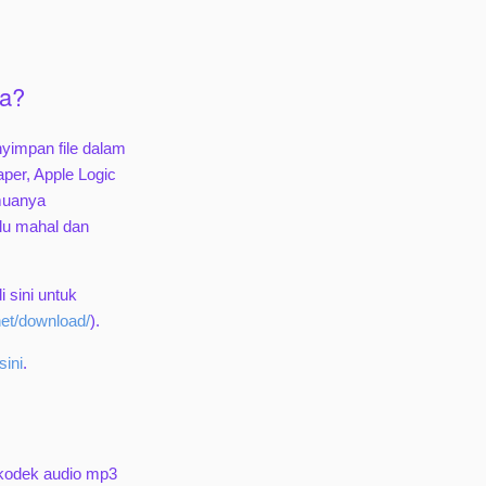
ma?
yimpan file dalam
per, Apple Logic
emuanya
alu mahal dan
 sini untuk
net/download/
).
sini
.
 kodek audio mp3