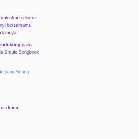
emutuskan selama
yanyi bersamamu
 lainnya.
pendukung
yang
pada Smule Songbook
n yang Sering
han kami: