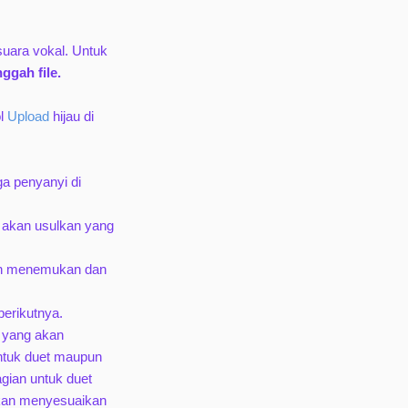
uara vokal. Untuk
ggah file.
ol
Upload
hijau di
ga penyanyi di
i akan usulkan yang
ain menemukan dan
berikutnya.
n yang akan
ntuk duet maupun
gian untuk duet
akan menyesuaikan