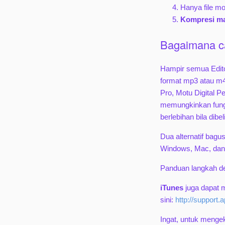
Hanya file mo
Kompresi m
Bagaimana car
Hampir semua Edito
format mp3 atau m4
Pro, Motu Digital P
memungkinkan fungsi
berlebihan bila dib
Dua alternatif bag
Windows, Mac, dan
Panduan langkah d
iTunes
juga dapat m
sini:
http://support
Ingat, untuk menge