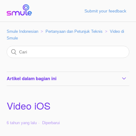
Submit your feedback
Smule Indonesian
Pertanyaan dan Petunjuk Teknis
Video di
Smule
Artikel dalam bagian ini
Video Android
Video iOS
Video iOS
6 tahun yang lalu
Diperbarui
Bagaimana cara berbagi video ke Snapchat?